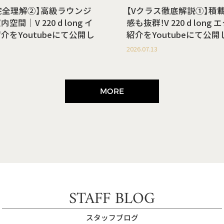
完全理解②】高級ラウンジ
【Vクラス徹底解説①】積
間｜V 220 d long イ
感も抜群！V 220 d lon
介をYoutubeにて公開し
紹介をYoutubeにて公
2026.07.13
MORE
STAFF BLOG
スタッフブログ