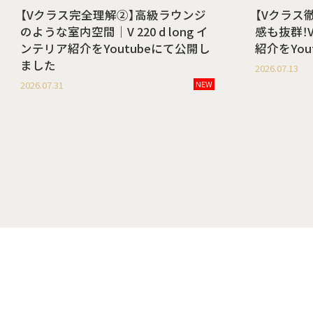
【Vクラス完全理解②】高級ラウンジ
【Vクラス
のような室内空間｜V 220 d long イ
感も抜群！V 
ンテリア紹介をYoutubeにて公開し
紹介をYo
ました
2026.07.13
2026.07.31
NEW