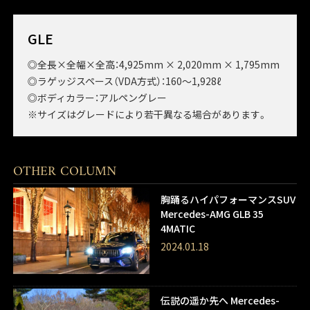
GLE
◎全長×全幅×全高：4,925mm × 2,020mm × 1,795mm
◎ラゲッジスペース（VDA方式）：160～1,928ℓ
◎ボディカラー：アルペングレー
※サイズはグレードにより若干異なる場合があります。
OTHER COLUMN
胸踊るハイパフォーマンスSUV
Mercedes-AMG GLB 35
4MATIC
2024.01.18
伝説の遥か先へ Mercedes-