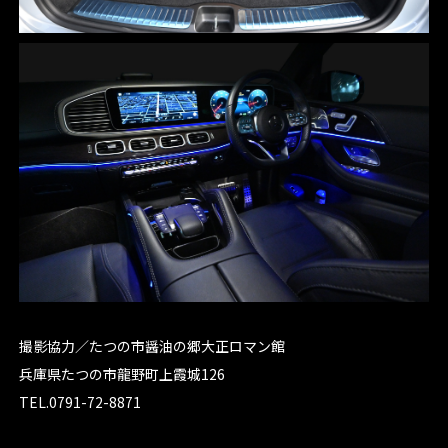
撮影協力／たつの市醤油の郷大正ロマン館
兵庫県たつの市龍野町上霞城126
TEL.0791-72-8871