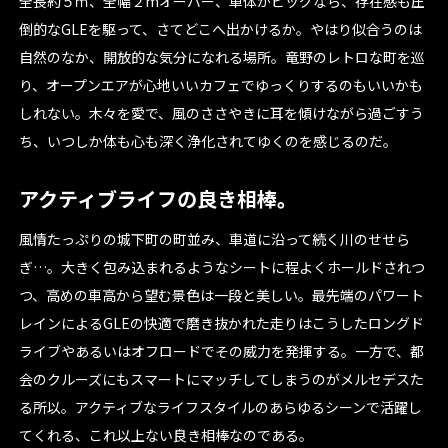
全長約５ｍ、全幅２mオーバー、車体がビッグなら、存在感も圧
倒的なGLEを駆って、さてどこへ出かけるか。やはり似合うのは
自然のなか、開放的な気分になれる場所。竜野のレトロな町を巡
り、オープンエアが心地いいカフェでゆっくりするのもいいかも
しれない。木々を愛で、風のささやきに耳を傾けながら過ごすう
ち、いつしか体も心も深く浄化されてゆくのを感じるのだ。
アクティブライフの良き相棒。
風情たっぷりの城下町の町並み、車道に沿って続く川のせせら
ぎ…。大きく包み込まれるようなシートに程よくホールドされつ
つ、高めの車高から望む景色は一段と美しい。最先端のパワート
レインによるGLEの快適で磨き抜かれた走りはこうしたロングド
ライブやあるいはオフロードでその威力を発揮する。一方で、都
会のクルーズにもスマートにマッチしてしまうのがメルセデスた
る所以。アクティブなライフスタイルのあらゆるシーンで活躍し
てくれる、これ以上ない良き相棒なのである。