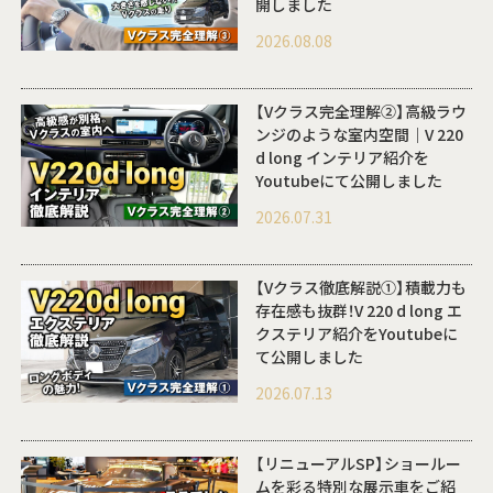
開しました
2026.08.08
【Vクラス完全理解②】高級ラウ
ンジのような室内空間｜V 220
d long インテリア紹介を
Youtubeにて公開しました
2026.07.31
【Vクラス徹底解説①】積載力も
存在感も抜群！V 220 d long エ
クステリア紹介をYoutubeに
て公開しました
2026.07.13
【リニューアルSP】ショールー
ムを彩る特別な展示車をご紹