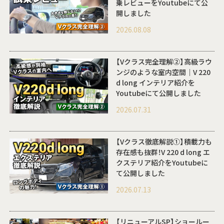
乗レビューをYoutubeにて公
開しました
2026.08.08
【Vクラス完全理解②】高級ラウ
ンジのような室内空間｜V 220
d long インテリア紹介を
Youtubeにて公開しました
2026.07.31
【Vクラス徹底解説①】積載力も
存在感も抜群！V 220 d long エ
クステリア紹介をYoutubeに
て公開しました
2026.07.13
【リニューアルSP】ショールー