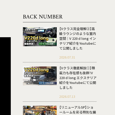
BACK NUMBER
【Vクラス完全理解②】高
級ラウンジのような室内
空間｜V 220 d long イン
テリア紹介をYoutubeに
て公開しました
2026.07.31
【Vクラス徹底解説①】積
載力も存在感も抜群！V
220 d long エクステリア
紹介をYoutubeにて公開
しました
2026.07.13
【リニューアルSP】ショ
ールームを彩る特別な展