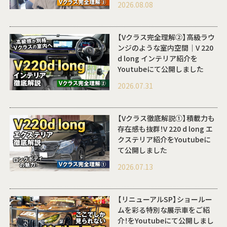
2026.08.08
【Vクラス完全理解②】高級ラウ
ンジのような室内空間｜V 220
d long インテリア紹介を
Youtubeにて公開しました
2026.07.31
【Vクラス徹底解説①】積載力も
存在感も抜群！V 220 d long エ
クステリア紹介をYoutubeに
て公開しました
2026.07.13
【リニューアルSP】ショールー
ムを彩る特別な展示車をご紹
介！をYoutubeにて公開しまし