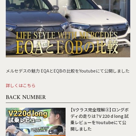
メルセデスの魅力 EQAとEQBの比較をYoutubeにて公開しました
詳しくはこちら
BACK NUMBER
【Vクラス完全理解③】ロングボ
ディの走りは？V 220 d long 試
乗レビューをYoutubeにて公
開しました