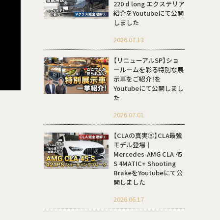
220 d long エクステリア
紹介をYoutubeにて公開
しました
2026.07.13
【リニューアルSP】ショ
ールームを彩る特別な展
示車をご紹介！を
Youtubeにて公開しまし
た
2026.07.01
【CLAの真実③】CLA最強
モデル登場｜
Mercedes-AMG CLA 45
S 4MATIC+ Shooting
BrakeをYoutubeにて公
開しました
2026.06.17