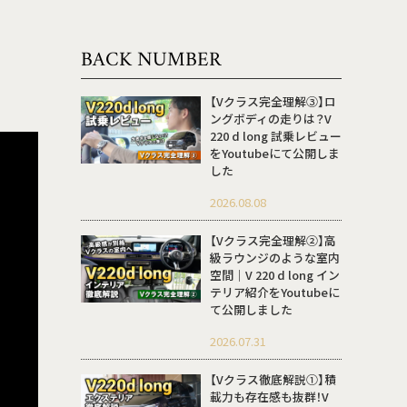
BACK NUMBER
【Vクラス完全理解③】ロ
ングボディの走りは？V
220 d long 試乗レビュー
をYoutubeにて公開しま
した
2026.08.08
【Vクラス完全理解②】高
級ラウンジのような室内
空間｜V 220 d long イン
テリア紹介をYoutubeに
て公開しました
2026.07.31
【Vクラス徹底解説①】積
載力も存在感も抜群！V