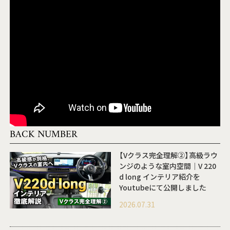
BACK NUMBER
【Vクラス完全理解②】高級ラウ
ンジのような室内空間｜V 220
d long インテリア紹介を
Youtubeにて公開しました
2026.07.31