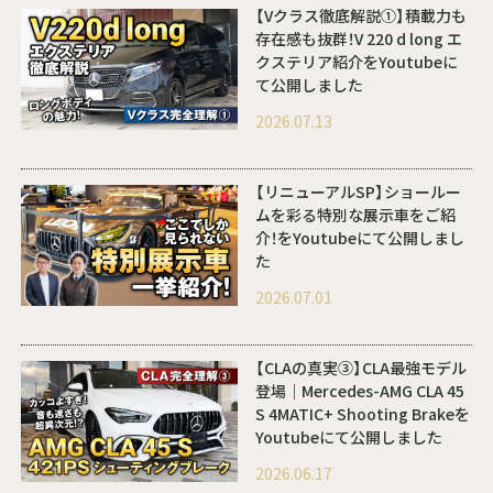
【Vクラス徹底解説①】積載力も
存在感も抜群！V 220 d long エ
クステリア紹介をYoutubeに
て公開しました
2026.07.13
【リニューアルSP】ショールー
ムを彩る特別な展示車をご紹
介！をYoutubeにて公開しまし
た
2026.07.01
【CLAの真実③】CLA最強モデル
登場｜Mercedes-AMG CLA 45
S 4MATIC+ Shooting Brakeを
Youtubeにて公開しました
2026.06.17