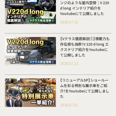
ンジのような室内空間｜V 220
d long インテリア紹介を
Youtubeにて公開しました
2026.07.31
【Vクラス徹底解説①】積載力も
存在感も抜群！V 220 d long エ
クステリア紹介をYoutubeに
て公開しました
2026.07.13
【リニューアルSP】ショールー
ムを彩る特別な展示車をご紹
介！をYoutubeにて公開しまし
た
2026.07.01