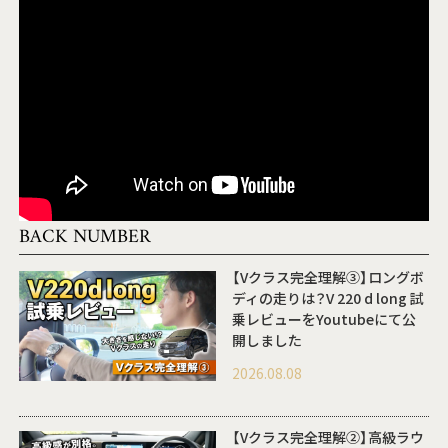
BACK NUMBER
【Vクラス完全理解③】ロングボ
ディの走りは？V 220 d long 試
乗レビューをYoutubeにて公
開しました
2026.08.08
【Vクラス完全理解②】高級ラウ