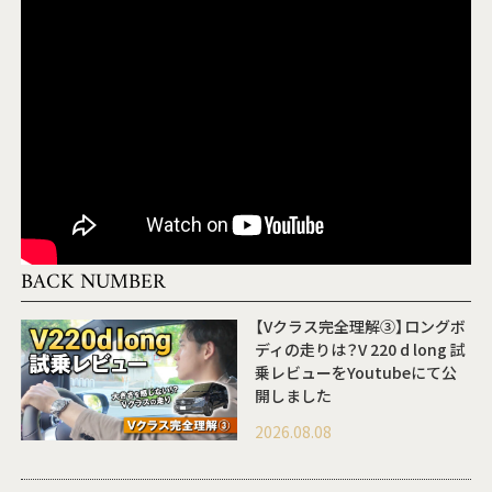
BACK NUMBER
【Vクラス完全理解③】ロングボ
ディの走りは？V 220 d long 試
乗レビューをYoutubeにて公
開しました
2026.08.08