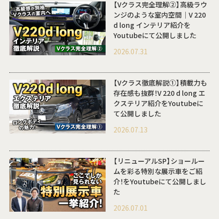
【Vクラス完全理解②】高級ラウ
ンジのような室内空間｜V 220
d long インテリア紹介を
Youtubeにて公開しました
2026.07.31
【Vクラス徹底解説①】積載力も
存在感も抜群！V 220 d long エ
クステリア紹介をYoutubeに
て公開しました
2026.07.13
【リニューアルSP】ショールー
ムを彩る特別な展示車をご紹
介！をYoutubeにて公開しまし
た
2026.07.01