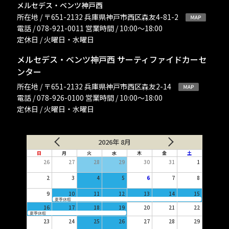
メルセデス・ベンツ神戸西
所在地 / 〒651-2132 兵庫県神戸市西区森友4-81-2
電話 / 078-921-0011 営業時間 / 10:00〜18:00
定休日 / 火曜日・水曜日
メルセデス・ベンツ神戸西 サーティファイドカーセ
ンター
所在地 / 〒651-2132 兵庫県神戸市西区森友2-14
電話 / 078-926-0100 営業時間 / 10:00〜18:00
定休日 / 火曜日・水曜日
2026年 8月
日
月
火
水
木
金
土
26
27
28
29
30
31
1
2
3
4
5
6
7
8
9
10
11
12
13
14
15
夏季休暇
16
17
18
19
20
21
22
夏季休暇
23
24
25
26
27
28
29