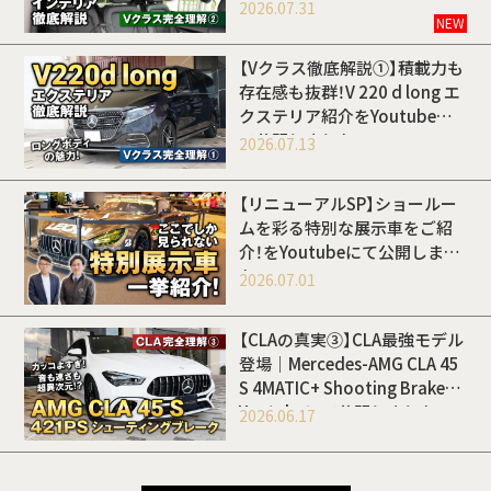
Youtubeにて公開しました
2026.07.31
NEW
【Vクラス徹底解説①】積載力も
存在感も抜群！V 220 d long エ
クステリア紹介をYoutubeに
て公開しました
2026.07.13
【リニューアルSP】ショールー
ムを彩る特別な展示車をご紹
介！をYoutubeにて公開しまし
た
2026.07.01
【CLAの真実③】CLA最強モデル
登場｜Mercedes-AMG CLA 45
S 4MATIC+ Shooting Brakeを
Youtubeにて公開しました
2026.06.17