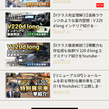
開しました
2026.08.08
NEW
【Vクラス完全理解②】高級ラウ
ンジのような室内空間｜V 220
d long インテリア紹介を
Youtubeにて公開しました
2026.07.31
【Vクラス徹底解説①】積載力も
存在感も抜群！V 220 d long エ
クステリア紹介をYoutubeに
て公開しました
2026.07.13
【リニューアルSP】ショールー
ムを彩る特別な展示車をご紹
介！をYoutubeにて公開しまし
た
2026.07.01