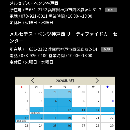
メルセデス・ベンツ神戸西
所在地 / 〒651-2132 兵庫県神戸市西区森友4-81-2
電話 / 078-921-0011 営業時間 / 10:00〜18:00
定休日 / 火曜日・水曜日
メルセデス・ベンツ神戸西 サーティファイドカーセ
ンター
所在地 / 〒651-2132 兵庫県神戸市西区森友2-14
電話 / 078-926-0100 営業時間 / 10:00〜18:00
定休日 / 火曜日・水曜日
2026年 8月
日
月
火
水
木
金
土
26
27
28
29
30
31
1
2
3
4
5
6
7
8
9
10
11
12
13
14
15
夏季休暇
16
17
18
19
20
21
22
夏季休暇
23
24
25
26
27
28
29