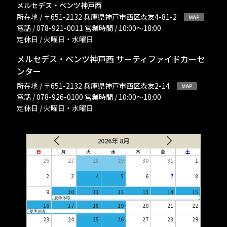
メルセデス・ベンツ神戸西
所在地 / 〒651-2132 兵庫県神戸市西区森友4-81-2
電話 / 078-921-0011 営業時間 / 10:00〜18:00
定休日 / 火曜日・水曜日
メルセデス・ベンツ神戸西 サーティファイドカーセ
ンター
所在地 / 〒651-2132 兵庫県神戸市西区森友2-14
電話 / 078-926-0100 営業時間 / 10:00〜18:00
定休日 / 火曜日・水曜日
2026年 8月
日
月
火
水
木
金
土
26
27
28
29
30
31
1
2
3
4
5
6
7
8
9
10
11
12
13
14
15
夏季休暇
16
17
18
19
20
21
22
夏季休暇
23
24
25
26
27
28
29