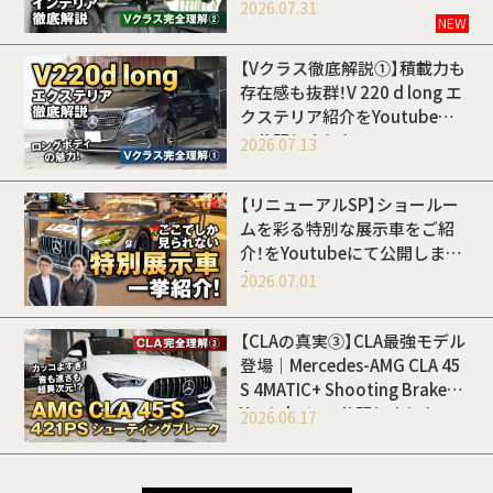
Youtubeにて公開しました
2026.07.31
NEW
【Vクラス徹底解説①】積載力も
存在感も抜群！V 220 d long エ
クステリア紹介をYoutubeに
て公開しました
2026.07.13
【リニューアルSP】ショールー
ムを彩る特別な展示車をご紹
介！をYoutubeにて公開しまし
た
2026.07.01
【CLAの真実③】CLA最強モデル
登場｜Mercedes-AMG CLA 45
S 4MATIC+ Shooting Brakeを
Youtubeにて公開しました
2026.06.17