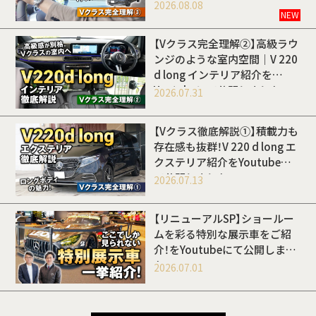
開しました
2026.08.08
NEW
【Vクラス完全理解②】高級ラウ
ンジのような室内空間｜V 220
d long インテリア紹介を
Youtubeにて公開しました
2026.07.31
【Vクラス徹底解説①】積載力も
存在感も抜群！V 220 d long エ
クステリア紹介をYoutubeに
て公開しました
2026.07.13
【リニューアルSP】ショールー
ムを彩る特別な展示車をご紹
介！をYoutubeにて公開しまし
た
2026.07.01