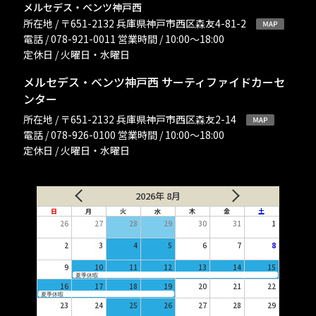
メルセデス・ベンツ神戸西
所在地 / 〒651-2132 兵庫県神戸市西区森友4-81-2
電話 / 078-921-0011 営業時間 / 10:00〜18:00
定休日 / 火曜日・水曜日
メルセデス・ベンツ神戸西 サーティファイドカーセ
ンター
所在地 / 〒651-2132 兵庫県神戸市西区森友2-14
電話 / 078-926-0100 営業時間 / 10:00〜18:00
定休日 / 火曜日・水曜日
2026年 8月
日
月
火
水
木
金
土
26
27
28
29
30
31
1
2
3
4
5
6
7
8
9
10
11
12
13
14
15
夏季休暇
16
17
18
19
20
21
22
夏季休暇
23
24
25
26
27
28
29