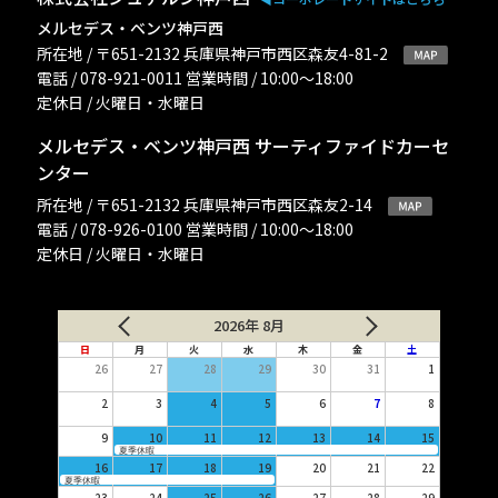
メルセデス・ベンツ神戸西
所在地 / 〒651-2132 兵庫県神戸市西区森友4-81-2
電話 / 078-921-0011 営業時間 / 10:00〜18:00
定休日 / 火曜日・水曜日
メルセデス・ベンツ神戸西 サーティファイドカーセ
ンター
所在地 / 〒651-2132 兵庫県神戸市西区森友2-14
電話 / 078-926-0100 営業時間 / 10:00〜18:00
定休日 / 火曜日・水曜日
2026年 8月
日
月
火
水
木
金
土
26
27
28
29
30
31
1
2
3
4
5
6
7
8
9
10
11
12
13
14
15
夏季休暇
16
17
18
19
20
21
22
夏季休暇
23
24
25
26
27
28
29