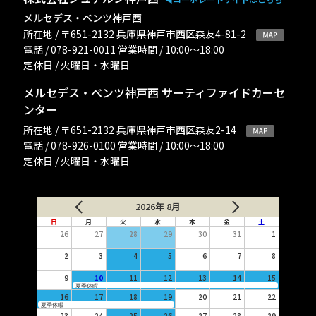
メルセデス・ベンツ神戸西
所在地 / 〒651-2132 兵庫県神戸市西区森友4-81-2
電話 / 078-921-0011 営業時間 / 10:00〜18:00
定休日 / 火曜日・水曜日
メルセデス・ベンツ神戸西 サーティファイドカーセ
ンター
所在地 / 〒651-2132 兵庫県神戸市西区森友2-14
電話 / 078-926-0100 営業時間 / 10:00〜18:00
定休日 / 火曜日・水曜日
2026年 8月
日
月
火
水
木
金
土
26
27
28
29
30
31
1
2
3
4
5
6
7
8
9
10
11
12
13
14
15
夏季休暇
16
17
18
19
20
21
22
夏季休暇
23
24
25
26
27
28
29