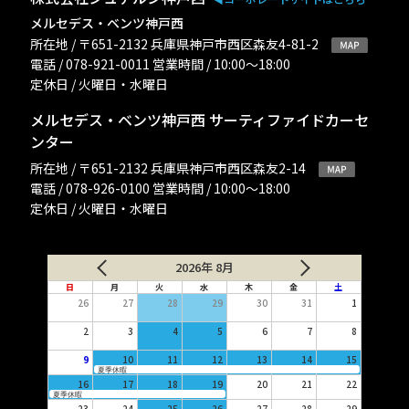
メルセデス・ベンツ神戸西
所在地 / 〒651-2132 兵庫県神戸市西区森友4-81-2
電話 / 078-921-0011 営業時間 / 10:00〜18:00
定休日 / 火曜日・水曜日
メルセデス・ベンツ神戸西 サーティファイドカーセ
ンター
所在地 / 〒651-2132 兵庫県神戸市西区森友2-14
電話 / 078-926-0100 営業時間 / 10:00〜18:00
定休日 / 火曜日・水曜日
2026年 8月
日
月
火
水
木
金
土
26
27
28
29
30
31
1
2
3
4
5
6
7
8
9
10
11
12
13
14
15
夏季休暇
16
17
18
19
20
21
22
夏季休暇
23
24
25
26
27
28
29