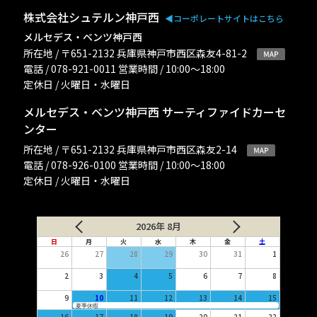
株式会社シュテルン神戸西
◀︎コーポレートサイトはこちら
メルセデス・ベンツ神戸西
所在地 / 〒651-2132 兵庫県神戸市西区森友4-81-2
電話 / 078-921-0011 営業時間 / 10:00〜18:00
定休日 / 火曜日・水曜日
メルセデス・ベンツ神戸西 サーティファイドカーセ
ンター
所在地 / 〒651-2132 兵庫県神戸市西区森友2-14
電話 / 078-926-0100 営業時間 / 10:00〜18:00
定休日 / 火曜日・水曜日
2026年 8月
日
月
火
水
木
金
土
26
27
28
29
30
31
1
2
3
4
5
6
7
8
9
10
11
12
13
14
15
夏季休暇
16
17
18
19
20
21
22