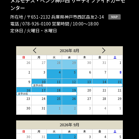
メルセデス・ベンツ神戸西 サーティファイドカーセ
ンター
所在地 / 〒651-2132 兵庫県神戸市西区森友2-14
電話 / 078-926-0100 営業時間 / 10:00〜18:00
定休日 / 火曜日・水曜日
2026年 8月
日
月
火
水
木
金
土
26
27
28
29
30
31
1
2
3
4
5
6
7
8
9
10
11
12
13
14
15
夏季休暇
16
17
18
19
20
21
22
夏季休暇
23
24
25
26
27
28
29
30
31
1
2
3
4
5
2026年 9月
日
月
火
水
木
金
土
30
31
1
2
3
4
5