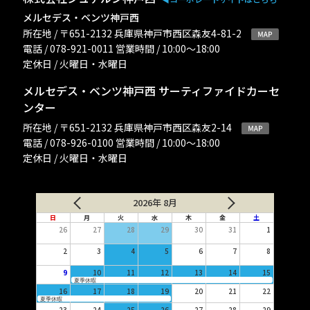
メルセデス・ベンツ神戸西
所在地 / 〒651-2132 兵庫県神戸市西区森友4-81-2
電話 / 078-921-0011 営業時間 / 10:00〜18:00
定休日 / 火曜日・水曜日
メルセデス・ベンツ神戸西 サーティファイドカーセ
ンター
所在地 / 〒651-2132 兵庫県神戸市西区森友2-14
電話 / 078-926-0100 営業時間 / 10:00〜18:00
定休日 / 火曜日・水曜日
2026年 8月
日
月
火
水
木
金
土
26
27
28
29
30
31
1
2
3
4
5
6
7
8
9
10
11
12
13
14
15
夏季休暇
16
17
18
19
20
21
22
夏季休暇
23
24
25
26
27
28
29