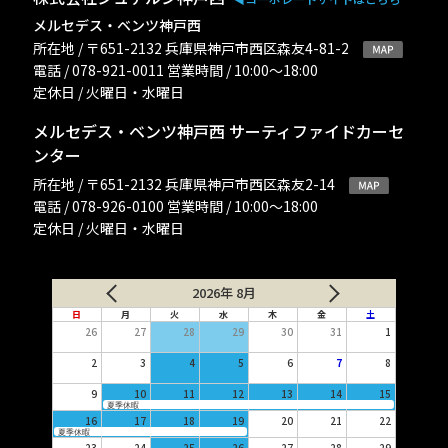
メルセデス・ベンツ神戸西
所在地 / 〒651-2132 兵庫県神戸市西区森友4-81-2
電話 / 078-921-0011 営業時間 / 10:00〜18:00
定休日 / 火曜日・水曜日
メルセデス・ベンツ神戸西 サーティファイドカーセ
ンター
所在地 / 〒651-2132 兵庫県神戸市西区森友2-14
電話 / 078-926-0100 営業時間 / 10:00〜18:00
定休日 / 火曜日・水曜日
2026年 8月
日
月
火
水
木
金
土
26
27
28
29
30
31
1
2
3
4
5
6
7
8
9
10
11
12
13
14
15
夏季休暇
16
17
18
19
20
21
22
夏季休暇
23
24
25
26
27
28
29