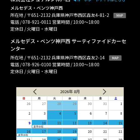
メルセデス・ベンツ神戸西
所在地 / 〒651-2132 兵庫県神戸市西区森友4-81-2
電話 / 078-921-0011 営業時間 / 10:00〜18:00
定休日 / 火曜日・水曜日
メルセデス・ベンツ神戸西 サーティファイドカーセ
ンター
所在地 / 〒651-2132 兵庫県神戸市西区森友2-14
電話 / 078-926-0100 営業時間 / 10:00〜18:00
定休日 / 火曜日・水曜日
2026年 8月
日
月
火
水
木
金
土
26
27
28
29
30
31
1
2
3
4
5
6
7
8
9
10
11
12
13
14
15
夏季休暇
16
17
18
19
20
21
22
夏季休暇
23
24
25
26
27
28
29