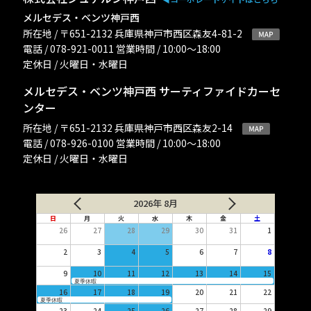
メルセデス・ベンツ神戸西
所在地 / 〒651-2132 兵庫県神戸市西区森友4-81-2
電話 / 078-921-0011 営業時間 / 10:00〜18:00
定休日 / 火曜日・水曜日
メルセデス・ベンツ神戸西 サーティファイドカーセ
ンター
所在地 / 〒651-2132 兵庫県神戸市西区森友2-14
電話 / 078-926-0100 営業時間 / 10:00〜18:00
定休日 / 火曜日・水曜日
2026年 8月
日
月
火
水
木
金
土
26
27
28
29
30
31
1
2
3
4
5
6
7
8
9
10
11
12
13
14
15
夏季休暇
16
17
18
19
20
21
22
夏季休暇
23
24
25
26
27
28
29