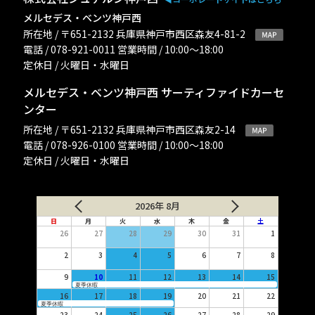
メルセデス・ベンツ神戸西
所在地 / 〒651-2132 兵庫県神戸市西区森友4-81-2
電話 / 078-921-0011 営業時間 / 10:00〜18:00
定休日 / 火曜日・水曜日
メルセデス・ベンツ神戸西 サーティファイドカーセ
ンター
所在地 / 〒651-2132 兵庫県神戸市西区森友2-14
電話 / 078-926-0100 営業時間 / 10:00〜18:00
定休日 / 火曜日・水曜日
2026年 8月
日
月
火
水
木
金
土
26
27
28
29
30
31
1
2
3
4
5
6
7
8
9
10
11
12
13
14
15
夏季休暇
16
17
18
19
20
21
22
夏季休暇
23
24
25
26
27
28
29