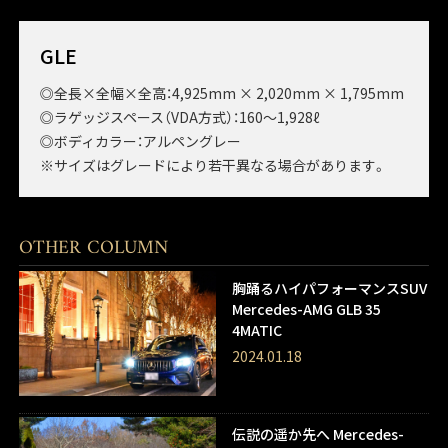
GLE
◎全長×全幅×全高：4,925mm × 2,020mm × 1,795mm
◎ラゲッジスペース（VDA方式）：160～1,928ℓ
◎ボディカラー：アルペングレー
※サイズはグレードにより若干異なる場合があります。
OTHER COLUMN
胸踊るハイパフォーマンスSUV
Mercedes-AMG GLB 35
4MATIC
2024.01.18
伝説の遥か先へ Mercedes-