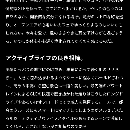
全長約５ｍ、全幅２mオーバー、車体がビッグなら、存在感も圧
倒的なGLEを駆って、さてどこへ出かけるか。やはり似合うのは
自然のなか、開放的な気分になれる場所。竜野のレトロな町を巡
り、オープンエアが心地いいカフェでゆっくりするのもいいかも
しれない。木々を愛で、風のささやきに耳を傾けながら過ごすう
ち、いつしか体も心も深く浄化されてゆくのを感じるのだ。
アクティブライフの良き相棒。
風情たっぷりの城下町の町並み、車道に沿って続く川のせせら
ぎ…。大きく包み込まれるようなシートに程よくホールドされつ
つ、高めの車高から望む景色は一段と美しい。最先端のパワート
レインによるGLEの快適で磨き抜かれた走りはこうしたロングド
ライブやあるいはオフロードでその威力を発揮する。一方で、都
会のクルーズにもスマートにマッチしてしまうのがメルセデスた
る所以。アクティブなライフスタイルのあらゆるシーンで活躍し
てくれる、これ以上ない良き相棒なのである。