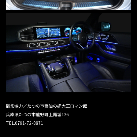
撮影協力／たつの市醤油の郷大正ロマン館
兵庫県たつの市龍野町上霞城126
TEL.0791-72-8871