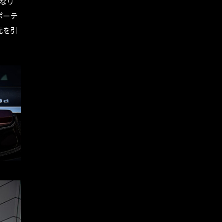
なリ
ポーテ
元を引