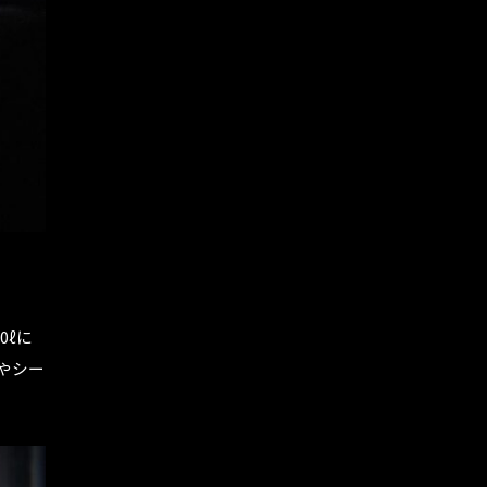
0ℓに
やシー