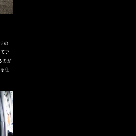
すの
してア
るのが
きる仕