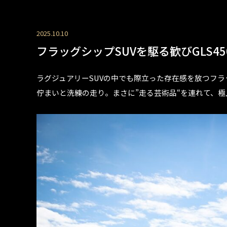
2025.10.10
フラッグシップSUVを駆る歓びGLS450d
ラグジュアリーSUVの中でも際立った存在感を放つフラッグ
佇まいと洗練の走り。まさに”走る芸術品“を連れて、