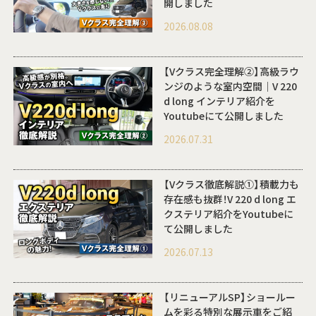
開しました
2026.08.08
【Vクラス完全理解②】高級ラウ
ンジのような室内空間｜V 220
d long インテリア紹介を
Youtubeにて公開しました
2026.07.31
【Vクラス徹底解説①】積載力も
存在感も抜群！V 220 d long エ
クステリア紹介をYoutubeに
て公開しました
2026.07.13
【リニューアルSP】ショールー
ムを彩る特別な展示車をご紹