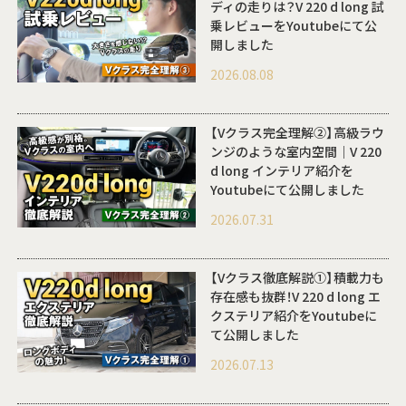
ディの走りは？V 220 d long 試
乗レビューをYoutubeにて公
開しました
2026.08.08
【Vクラス完全理解②】高級ラウ
ンジのような室内空間｜V 220
d long インテリア紹介を
Youtubeにて公開しました
2026.07.31
【Vクラス徹底解説①】積載力も
存在感も抜群！V 220 d long エ
クステリア紹介をYoutubeに
て公開しました
2026.07.13