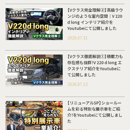
【Vクラス完全理解②】高級ラウ
ンジのような室内空間｜V 220
d long インテリア紹介を
Youtubeにて公開しました
2026.07.31
【Vクラス徹底解説①】積載力も
存在感も抜群！V 220 d long エ
クステリア紹介をYoutubeに
て公開しました
2026.07.13
【リニューアルSP】ショールー
ムを彩る特別な展示車をご紹
介！をYoutubeにて公開しまし
た