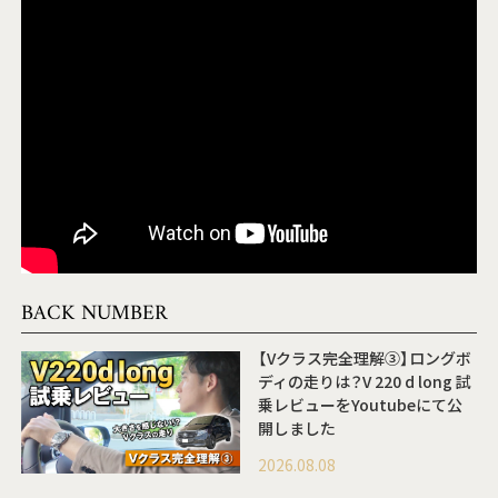
BACK NUMBER
【Vクラス完全理解③】ロングボ
ディの走りは？V 220 d long 試
乗レビューをYoutubeにて公
開しました
2026.08.08