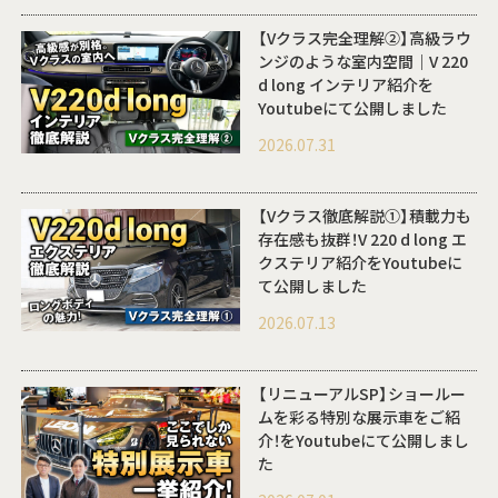
【Vクラス完全理解②】高級ラウ
ンジのような室内空間｜V 220
d long インテリア紹介を
Youtubeにて公開しました
2026.07.31
【Vクラス徹底解説①】積載力も
存在感も抜群！V 220 d long エ
クステリア紹介をYoutubeに
て公開しました
2026.07.13
【リニューアルSP】ショールー
ムを彩る特別な展示車をご紹
介！をYoutubeにて公開しまし
た