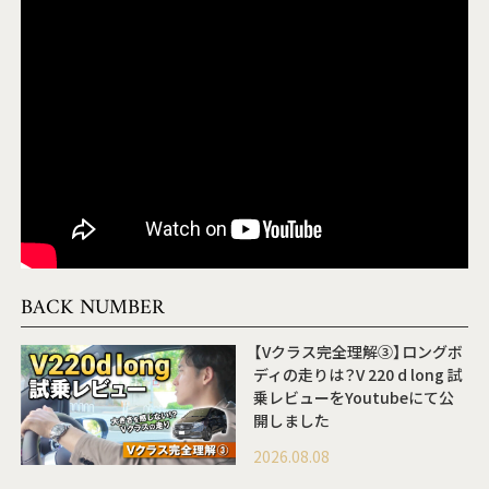
BACK NUMBER
【Vクラス完全理解③】ロングボ
ディの走りは？V 220 d long 試
乗レビューをYoutubeにて公
開しました
2026.08.08