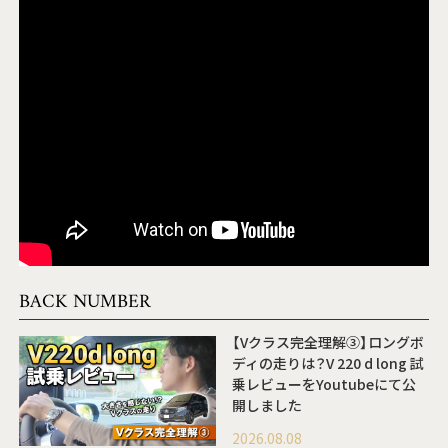
BACK NUMBER
【Vクラス完全理解③】ロングボ
ディの走りは？V 220 d long 試
乗レビューをYoutubeにて公
開しました
2026.08.08