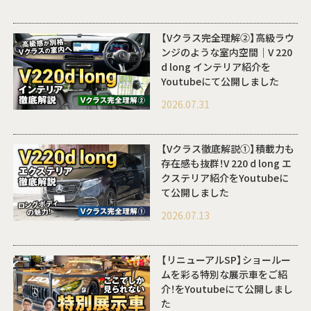
【Vクラス完全理解②】高級ラウ
ンジのような室内空間｜V 220
d long インテリア紹介を
Youtubeにて公開しました
2026.07.31
【Vクラス徹底解説①】積載力も
存在感も抜群！V 220 d long エ
クステリア紹介をYoutubeに
て公開しました
2026.07.13
【リニューアルSP】ショールー
ムを彩る特別な展示車をご紹
介！をYoutubeにて公開しまし
た