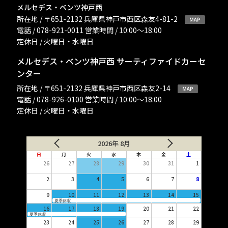
メルセデス・ベンツ神戸西
所在地 / 〒651-2132 兵庫県神戸市西区森友4-81-2
電話 / 078-921-0011 営業時間 / 10:00〜18:00
定休日 / 火曜日・水曜日
メルセデス・ベンツ神戸西 サーティファイドカーセ
ンター
所在地 / 〒651-2132 兵庫県神戸市西区森友2-14
電話 / 078-926-0100 営業時間 / 10:00〜18:00
定休日 / 火曜日・水曜日
2026年 8月
日
月
火
水
木
金
土
26
27
28
29
30
31
1
2
3
4
5
6
7
8
9
10
11
12
13
14
15
夏季休暇
16
17
18
19
20
21
22
夏季休暇
23
24
25
26
27
28
29