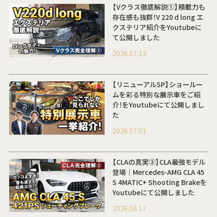
【Vクラス徹底解説①】積載力も
存在感も抜群！V 220 d long エ
クステリア紹介をYoutubeに
て公開しました
2026.07.13
【リニューアルSP】ショールー
ムを彩る特別な展示車をご紹
介！をYoutubeにて公開しまし
た
2026.07.01
【CLAの真実③】CLA最強モデル
登場｜Mercedes-AMG CLA 45
S 4MATIC+ Shooting Brakeを
Youtubeにて公開しました
2026.06.17