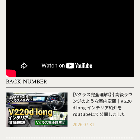
BACK NUMBER
【Vクラス完全理解②】高級ラウ
ンジのような室内空間｜V 220
d long インテリア紹介を
Youtubeにて公開しました
2026.07.31