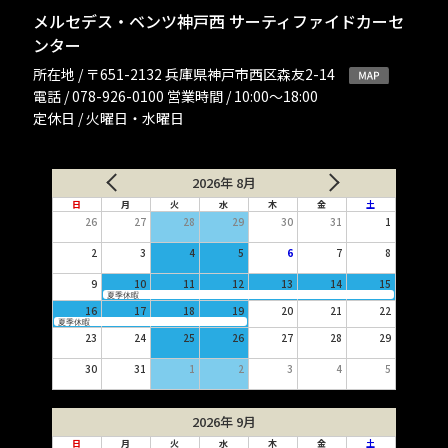
メルセデス・ベンツ神戸西 サーティファイドカーセ
ンター
所在地 / 〒651-2132 兵庫県神戸市西区森友2-14
電話 / 078-926-0100 営業時間 / 10:00〜18:00
定休日 / 火曜日・水曜日
2026年 8月
日
月
火
水
木
金
土
26
27
28
29
30
31
1
2
3
4
5
6
7
8
9
10
11
12
13
14
15
夏季休暇
16
17
18
19
20
21
22
夏季休暇
23
24
25
26
27
28
29
30
31
1
2
3
4
5
2026年 9月
日
月
火
水
木
金
土