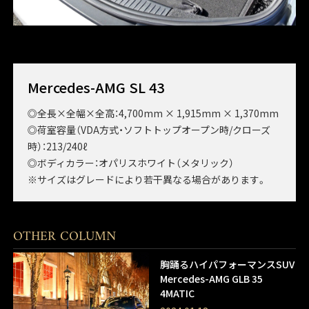
Mercedes-AMG SL 43
◎全長×全幅×全高：4,700mm × 1,915mm × 1,370mm
◎荷室容量（VDA方式・ソフトトップオープン時/クローズ
時）：213/240ℓ
◎ボディカラー：オパリスホワイト（メタリック）
※サイズはグレードにより若干異なる場合があります。
OTHER COLUMN
胸踊るハイパフォーマンスSUV
Mercedes-AMG GLB 35
4MATIC