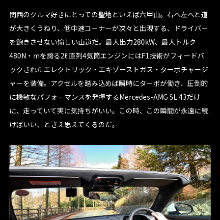
関西のクルマ好きにとっての聖地といえば六甲山。右へ左へと道
が大きくうねり、低中速コーナーが次々と出現する、ドライバー
を飽きさせない愉しい山道だ。最大出力280kW、最大トルク
480N・mを誇る2ℓ 直列4気筒エンジンにはF1技術がフィードバ
ックされたエレクトリック・エキゾーストガス・ターボチャージ
ャーを装備。アクセルを踏み込めば瞬時にターボが働き、圧倒的
に機敏なパフォーマンスを発揮するMercedes-AMG SL 43だけ
に、走っていて実に気持ちがいい。この時、この瞬間が永遠に続
けばいい、とさえ思えてくるのだ。