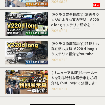
開しました
2026.08.08
NEW
【Vクラス完全理解②】高級ラウ
ンジのような室内空間｜V 220
d long インテリア紹介を
Youtubeにて公開しました
2026.07.31
【Vクラス徹底解説①】積載力も
存在感も抜群！V 220 d long エ
クステリア紹介をYoutubeに
て公開しました
2026.07.13
【リニューアルSP】ショールー
ムを彩る特別な展示車をご紹
介！をYoutubeにて公開しまし
た
2026.07.01