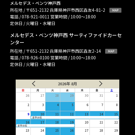
メルセデス・ベンツ神戸西
所在地 / 〒651-2132 兵庫県神戸市西区森友4-81-2
電話 / 078-921-0011 営業時間 / 10:00〜18:00
定休日 / 火曜日・水曜日
メルセデス・ベンツ神戸西 サーティファイドカーセ
ンター
所在地 / 〒651-2132 兵庫県神戸市西区森友2-14
電話 / 078-926-0100 営業時間 / 10:00〜18:00
定休日 / 火曜日・水曜日
2026年 8月
日
月
火
水
木
金
土
26
27
28
29
30
31
1
2
3
4
5
6
7
8
9
10
11
12
13
14
15
夏季休暇
16
17
18
19
20
21
22
夏季休暇
23
24
25
26
27
28
29