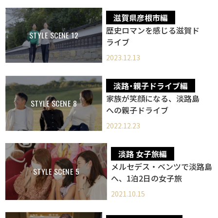
滋賀県彦根市編
‎歴史ロマンを感じる滋賀ド
STYLE SCENE 12
ライブ
2023.12.13
淡路・親子ドライブ編
家族が笑顔になる、淡路島
STYLE SCENE 8
への親子ドライブ
2022.12.23
淡路 女子旅編
メルセデス・ベンツで淡路島
STYLE SCENE 5
へ、1泊2日の女子旅
2021.10.15