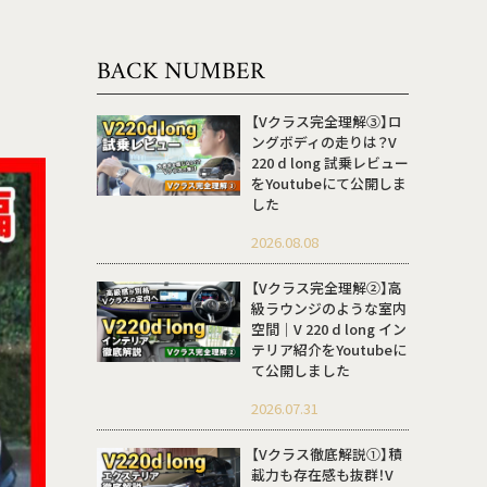
BACK NUMBER
【Vクラス完全理解③】ロ
ングボディの走りは？V
220 d long 試乗レビュー
をYoutubeにて公開しま
した
2026.08.08
【Vクラス完全理解②】高
級ラウンジのような室内
空間｜V 220 d long イン
テリア紹介をYoutubeに
て公開しました
2026.07.31
【Vクラス徹底解説①】積
載力も存在感も抜群！V