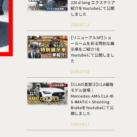
220 d long エクステリア
紹介をYoutubeにて公開
しました
2026.07.13
【リニューアルSP】ショ
ールームを彩る特別な展
示車をご紹介！を
Youtubeにて公開しまし
た
2026.07.01
【CLAの真実③】CLA最強
モデル登場｜
Mercedes-AMG CLA 45
S 4MATIC+ Shooting
BrakeをYoutubeにて公
開しました
2026.06.17