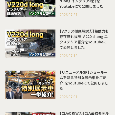
d long インテリア紹介を
Youtubeにて公開しました
2026.07.31
【Vクラス徹底解説①】積載力も
存在感も抜群！V 220 d long エ
クステリア紹介をYoutubeに
て公開しました
2026.07.13
【リニューアルSP】ショールー
ムを彩る特別な展示車をご紹
介！をYoutubeにて公開しまし
た
2026.07.01
【CLAの真実③】CLA最強モデル