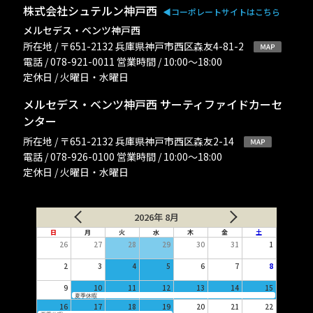
株式会社シュテルン神戸西
◀︎コーポレートサイトはこちら
メルセデス・ベンツ神戸西
所在地 / 〒651-2132 兵庫県神戸市西区森友4-81-2
電話 / 078-921-0011 営業時間 / 10:00〜18:00
定休日 / 火曜日・水曜日
メルセデス・ベンツ神戸西 サーティファイドカーセ
ンター
所在地 / 〒651-2132 兵庫県神戸市西区森友2-14
電話 / 078-926-0100 営業時間 / 10:00〜18:00
定休日 / 火曜日・水曜日
2026年 8月
日
月
火
水
木
金
土
26
27
28
29
30
31
1
2
3
4
5
6
7
8
9
10
11
12
13
14
15
夏季休暇
16
17
18
19
20
21
22