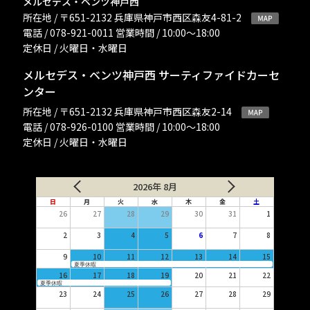
メルセデス・ベンツ神戸西
所在地 / 〒651-2132 兵庫県神戸市西区森友4-81-2
電話 / 078-921-0011 営業時間 / 10:00〜18:00
定休日 / 火曜日・水曜日
メルセデス・ベンツ神戸西 サーティファイドカーセ
ンター
所在地 / 〒651-2132 兵庫県神戸市西区森友2-14
電話 / 078-926-0100 営業時間 / 10:00〜18:00
定休日 / 火曜日・水曜日
2026年 8月
日
月
火
水
木
金
土
26
27
28
29
30
31
1
2
3
4
5
6
7
8
9
10
11
12
13
14
15
夏季休暇
16
17
18
19
20
21
22
夏季休暇
23
24
25
26
27
28
29