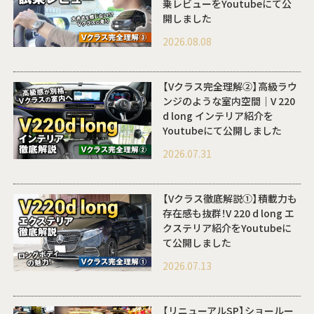
乗レビューをYoutubeにて公
開しました
2026.08.08
【Vクラス完全理解②】高級ラウ
ンジのような室内空間｜V 220
d long インテリア紹介を
Youtubeにて公開しました
2026.07.31
【Vクラス徹底解説①】積載力も
存在感も抜群！V 220 d long エ
クステリア紹介をYoutubeに
て公開しました
2026.07.13
【リニューアルSP】ショールー