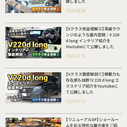
開しました
2026.08.08
【Vクラス完全理解②】高級ラウ
ンジのような室内空間｜V 220
d long インテリア紹介を
Youtubeにて公開しました
2026.07.31
【Vクラス徹底解説①】積載力も
存在感も抜群！V 220 d long エ
クステリア紹介をYoutubeに
て公開しました
2026.07.13
【リニューアルSP】ショールー
ムを彩る特別な展示車をご紹