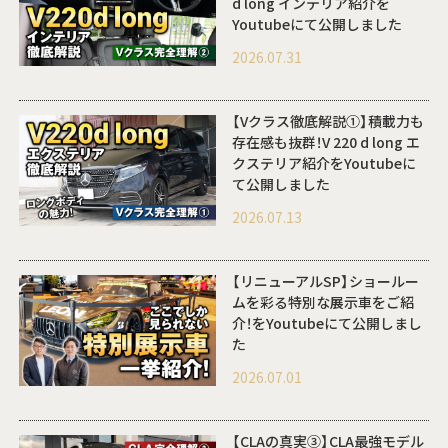
d long インテリア紹介を
Youtubeにて公開しました
2026.07.31
【Vクラス徹底解説①】積載力も
存在感も抜群！V 220 d long エ
クステリア紹介をYoutubeに
て公開しました
2026.07.13
【リニューアルSP】ショールー
ムを彩る特別な展示車をご紹
介！をYoutubeにて公開しまし
た
2026.07.01
【CLAの真実③】CLA最強モデル