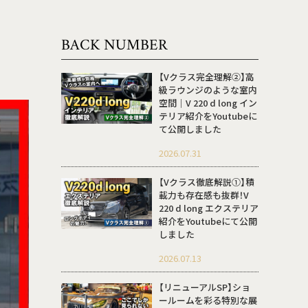
BACK NUMBER
【Vクラス完全理解②】高
級ラウンジのような室内
空間｜V 220 d long イン
テリア紹介をYoutubeに
て公開しました
2026.07.31
【Vクラス徹底解説①】積
載力も存在感も抜群！V
220 d long エクステリア
紹介をYoutubeにて公開
しました
2026.07.13
【リニューアルSP】ショ
ールームを彩る特別な展