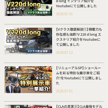
d long インテリア紹介を
Youtubeにて公開しました
2026.07.31
【Vクラス徹底解説①】積載力も
存在感も抜群！V 220 d long エ
クステリア紹介をYoutubeに
て公開しました
2026.07.13
【リニューアルSP】ショールー
ムを彩る特別な展示車をご紹
介！をYoutubeにて公開しまし
た
2026.07.01
【CLAの真実③】CLA最強モデル