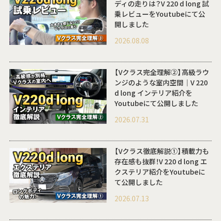
ディの走りは？V 220 d long 試
乗レビューをYoutubeにて公
開しました
2026.08.08
【Vクラス完全理解②】高級ラウ
ンジのような室内空間｜V 220
d long インテリア紹介を
Youtubeにて公開しました
2026.07.31
【Vクラス徹底解説①】積載力も
存在感も抜群！V 220 d long エ
クステリア紹介をYoutubeに
て公開しました
2026.07.13