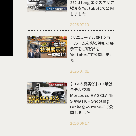
220 d long エクステリア
紹介をYoutubeにて公開
しました
2026.07.13
【リニューアルSP】ショ
ールームを彩る特別な展
示車をご紹介！を
Youtubeにて公開しまし
た
2026.07.01
【CLAの真実③】CLA最強
モデル登場｜
Mercedes-AMG CLA 45
S 4MATIC+ Shooting
BrakeをYoutubeにて公
開しました
2026.06.17