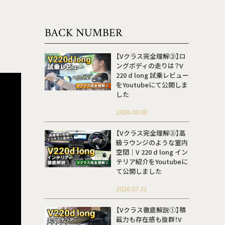
BACK NUMBER
【Vクラス完全理解③】ロ
ングボディの走りは？V
220 d long 試乗レビュー
をYoutubeにて公開しま
した
2026.08.08
【Vクラス完全理解②】高
級ラウンジのような室内
空間｜V 220 d long イン
テリア紹介をYoutubeに
て公開しました
2026.07.31
【Vクラス徹底解説①】積
載力も存在感も抜群！V