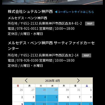
株式会社シュテルン神戸西
◀︎コーポレートサイトはこちら
メルセデス・ベンツ神戸西
所在地 / 〒651-2132 兵庫県神戸市西区森友4-81-2
電話 / 078-921-0011 営業時間 / 10:00〜18:00
定休日 / 火曜日・水曜日
メルセデス・ベンツ神戸西 サーティファイドカーセ
ンター
所在地 / 〒651-2132 兵庫県神戸市西区森友2-14
電話 / 078-926-0100 営業時間 / 10:00〜18:00
定休日 / 火曜日・水曜日
2026年 8月
日
月
火
水
木
金
土
26
27
28
29
30
31
1
2
3
4
5
6
7
8
9
10
11
12
13
14
15