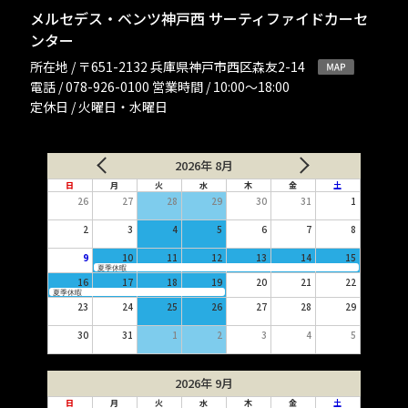
メルセデス・ベンツ神戸西 サーティファイドカーセ
ンター
所在地 / 〒651-2132 兵庫県神戸市西区森友2-14
電話 / 078-926-0100 営業時間 / 10:00〜18:00
定休日 / 火曜日・水曜日
2026年 8月
日
月
火
水
木
金
土
26
27
28
29
30
31
1
2
3
4
5
6
7
8
9
10
11
12
13
14
15
夏季休暇
16
17
18
19
20
21
22
夏季休暇
23
24
25
26
27
28
29
30
31
1
2
3
4
5
2026年 9月
日
月
火
水
木
金
土